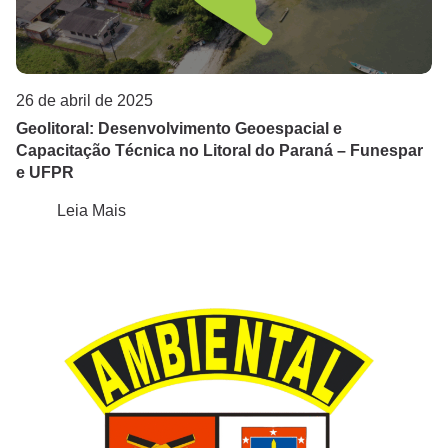
Guaraqueçaba
Guaratuba
Ilha do Mel - Paranaguá
26 de abril de 2025
Geolitoral: Desenvolvimento Geoespacial e
Litoral do Paraná
Capacitação Técnica no Litoral do Paraná – Funespar
e UFPR
Matinhos
Leia Mais
Morretes
Norte de SC
Paraná
Paraná (Bacia Litorânea e Rio Guaraguaçu)
Paranaguá
Piraquara