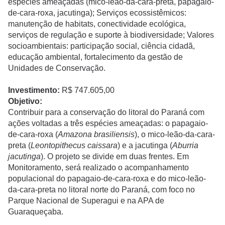
espécies ameaçadas (mico-leão-da-cara-preta, papagaio-
de-cara-roxa, jacutinga); Serviços ecossistêmicos:
manutenção de habitats, conectividade ecológica,
serviços de regulação e suporte à biodiversidade; Valores
socioambientais: participação social, ciência cidadã,
educação ambiental, fortalecimento da gestão de
Unidades de Conservação.
Investimento:
R$ 747.605,00
Objetivo:
Contribuir para a conservação do litoral do Paraná com
ações voltadas a três espécies ameaçadas: o papagaio-
de-cara-roxa (
Amazona brasiliensis
), o mico-leão-da-cara-
preta (
Leontopithecus caissara
) e a jacutinga (
Aburria
jacutinga
). O projeto se divide em duas frentes. Em
Monitoramento, será realizado o acompanhamento
populacional do papagaio-de-cara-roxa e do mico-leão-
da-cara-preta no litoral norte do Paraná, com foco no
Parque Nacional de Superagui e na APA de
Guaraqueçaba.