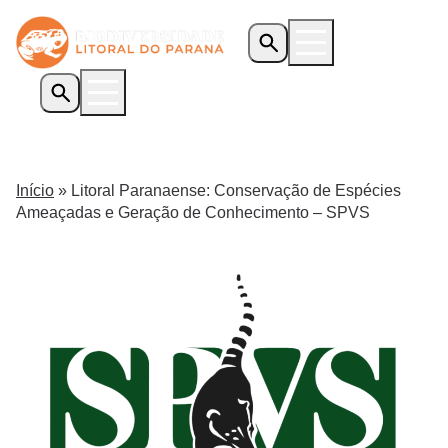
Início
O Programa
Início
»
Litoral Paranaense: Conservação de Espécies
Iniciativas Apoiadas
Ameaçadas e Geração de Conhecimento – SPVS
Transparência
Biblioteca
Notícias
Editais
Contato