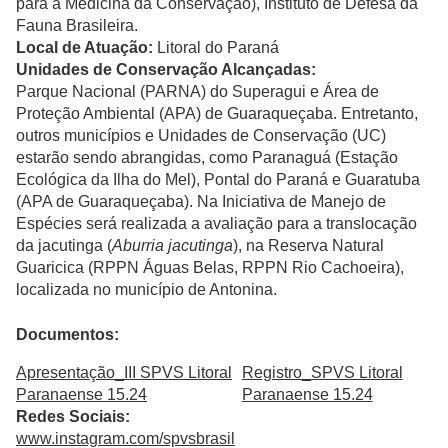
para a Medicina da Conservação), Instituto de Defesa da
Fauna Brasileira.
Local de Atuação:
Litoral do Paraná
Unidades de Conservação Alcançadas:
Parque Nacional (PARNA) do Superagui e Área de
Proteção Ambiental (APA) de Guaraqueçaba. Entretanto,
outros municípios e Unidades de Conservação (UC)
estarão sendo abrangidas, como Paranaguá (Estação
Ecológica da Ilha do Mel), Pontal do Paraná e Guaratuba
(APA de Guaraqueçaba). Na Iniciativa de Manejo de
Espécies será realizada a avaliação para a translocação
da jacutinga (
Aburria jacutinga
), na Reserva Natural
Guaricica (RPPN Águas Belas, RPPN Rio Cachoeira),
localizada no município de Antonina.
Documentos:
Apresentação_III SPVS Litoral
Registro_SPVS Litoral
Paranaense 15.24
Paranaense 15.24
Redes Sociais:
www.instagram.com/spvsbrasil