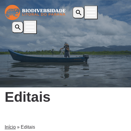
Início
O Programa
Iniciativas Apoiadas
Transparência
Biblioteca
Notícias
Editais
Editais
Contato
Início
»
Editais