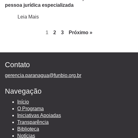
pessoa jurídica especializada
Leia Mais
1
2
3
Próximo »
Contato
gerencia.paranagua@funbio.org.br
Navegação
Início
O Programa
Iniciativas Apoiadas
Transparência
Biblioteca
Notícias