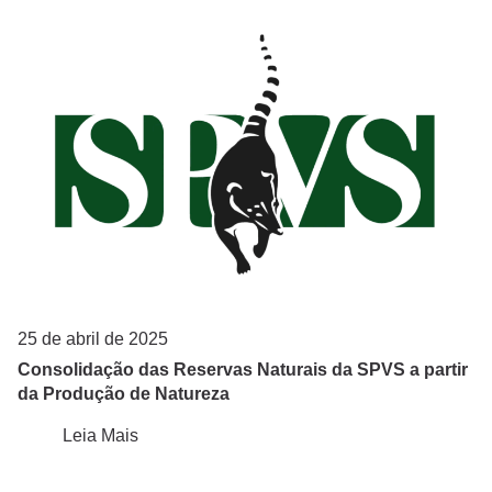
LAGEAMB/UFPR
Mater Natura
Polícia Federal
Prefeitura de Guaratuba
Prefeitura de Matinhos
Prefeitura de Paranaguá
Prefeitura de Pontal do Paraná
SPVS - Sociedade de Pesquisa em Vida Selvagem e Educação Ambiental
25 de abril de 2025
Consolidação das Reservas Naturais da SPVS a partir
UNILIVRE
da Produção de Natureza
Leia Mais