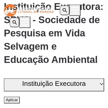
Instituição Executora:
SPVS - Sociedade de
Pesquisa em Vida
Início
O Programa
Selvagem e
Iniciativas Apoiadas
Transparência
Educação Ambiental
Biblioteca
Notícias
Editais
Instituição Executora
Contato
ADEMADAN
Aplicar