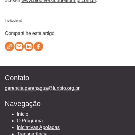
acesse
www.biodiversidadelitoralpr.com.br
.
Institucional
Compartilhe este artigo
Contato
gerencia.paranagua@funbio.org.br
Navegação
Início
O Programa
Iniciativas Apoiadas
Transparência