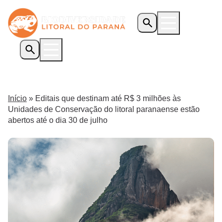
Início
O Programa
Início
»
Editais que destinam até R$ 3 milhões às
Iniciativas Apoiadas
Unidades de Conservação do litoral paranaense estão
Transparência
abertos até o dia 30 de julho
Biblioteca
Notícias
Editais
Contato