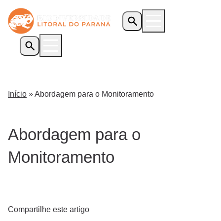
Início
O Programa
Início
»
Abordagem para o Monitoramento
Iniciativas Apoiadas
Transparência
Biblioteca
Abordagem para o
Notícias
Monitoramento
Editais
Contato
Compartilhe este artigo