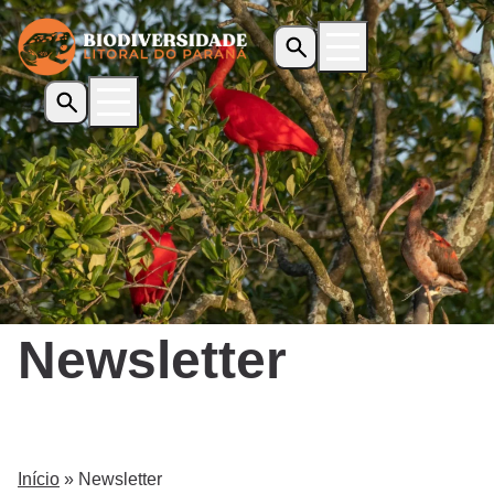
Início
O Programa
Iniciativas Apoiadas
Transparência
Biblioteca
Notícias
Newsletter
Editais
Contato
Início
»
Newsletter