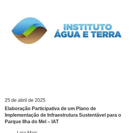
FAPEG - Fundação de Apoio à Pesquisa e Desenvolvimento Agropecuário Edmundo Gastal
FUNDEPAG - Fundação de Desenvolvimento da Pesquisa do Agronegócio
FUNESPAR - Fundação de Apoio ao Desenvolvimento da Universidade Estadual do Paraná
FUNPAR - Fundação da Universidade Federal do Paraná
IAT - Instituto Água e Terra
IBAMA
Instituto Meros do Brasil
IPeC - Instituto de Pesquisas Cananeia
25 de abril de 2025
LAGEAMB/UFPR
Elaboração Participativa de um Plano de
Implementação de Infraestrutura Sustentável para o
Mater Natura
Parque Ilha do Mel – IAT
Polícia Federal
Leia Mais