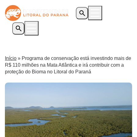
Início
O Programa
Início
»
Programa de conservação está investindo mais de
Iniciativas Apoiadas
R$ 110 milhões na Mata Atlântica e irá contribuir com a
Transparência
proteção do Bioma no Litoral do Paraná
Biblioteca
Notícias
Editais
Contato